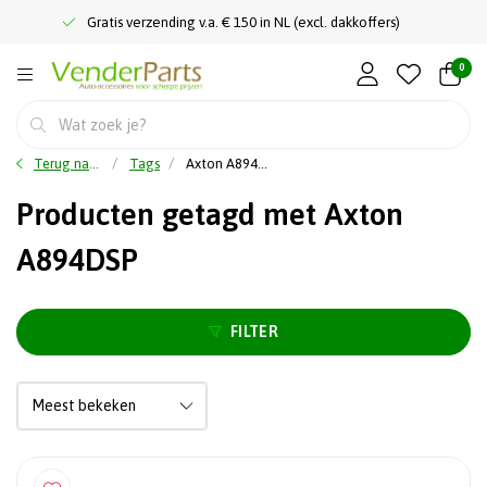
Gratis verzending v.a. € 150 in NL (excl. dakkoffers)
0
Terug naar home
Tags
Axton A894DSP
Producten getagd met Axton
A894DSP
FILTER