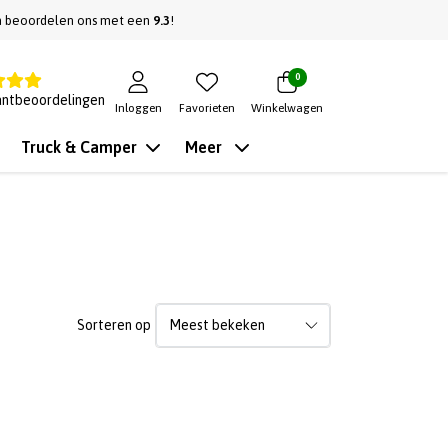
n beoordelen ons met een
9.3
!
0
antbeoordelingen
Inloggen
Favorieten
Winkelwagen
Truck & Camper
Meer
Sorteren op