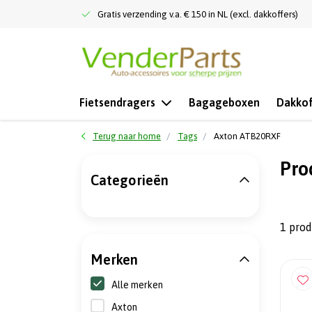
Gratis verzending v.a. € 150 in NL (excl. dakkoffers)
Fietsendragers
Bagageboxen
Dakkof
Terug naar home
Tags
Axton ATB20RXF
Pro
Categorieën
1 pro
Merken
Alle merken
Axton