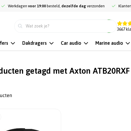
Werkdagen
voor 19:00
besteld,
dezelfde dag
verzonden
Klante
9.3
3667
kl
fers
Dakdragers
Car audio
Marine audio
ducten getagd met Axton ATB20RXF
ducten