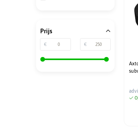
Prijs
€
€
Axt
adv
O