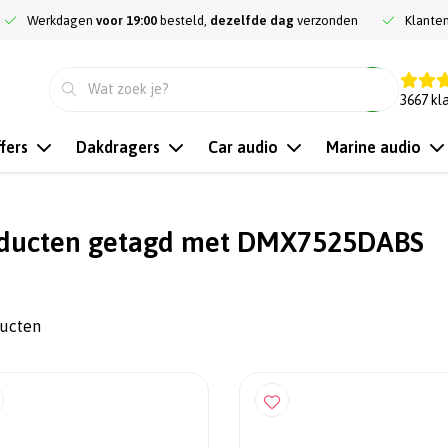
Werkdagen
voor 19:00
besteld,
dezelfde dag
verzonden
Klante
9.3
3667
kl
fers
Dakdragers
Car audio
Marine audio
ducten getagd met DMX7525DABS
ducten