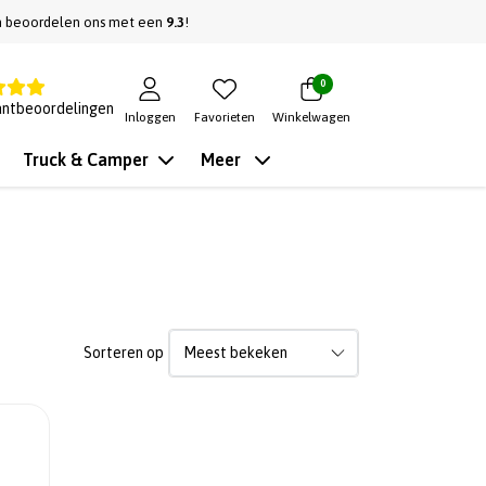
n beoordelen ons met een
9.3
!
0
antbeoordelingen
Inloggen
Favorieten
Winkelwagen
Truck & Camper
Meer
Sorteren op