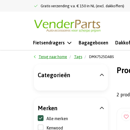
Gratis verzending v.a. € 150 in NL (excl. dakkoffers)
Fietsendragers
Bagageboxen
Dakkof
Terug naar home
Tags
DMX7525DABS
Pro
Categorieën
2 pro
Merken
Alle merken
Kenwood