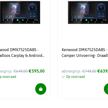
wood DMX7525DABS -
Kenwood DMX7525DABS -
adloos Carplay & Android
Camper Uitvoering- Draad
 - Kort Chassis
Carplay & Android Auto - K
Chassis
€595,00
€639
iesprijs
€649,00
adviesprijs
€749,00
p voorraad
Op voorraad