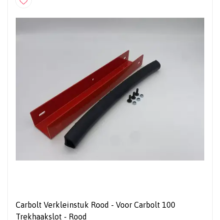
Carbolt Verkleinstuk Rood - Voor Carbolt 100
Trekhaakslot - Rood