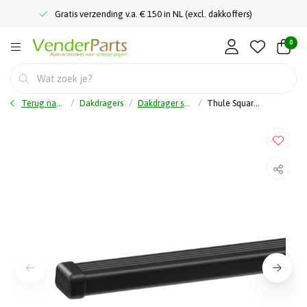
Gratis verzending v.a. € 150 in NL (excl. dakkoffers)
0
Terug naar home
Dakdragers
Dakdrager stang
Thule SquareBar Evo 150 cm - 7125 - Draagstangen - Zwart