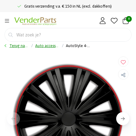
Gratis verzending v.a. € 150 in NL (excl. dakkoffers)
0
Terug naar home
Auto accessoires
AutoStyle 4-Delige Wieldoppenset Giga R 16-inch zwart/rood