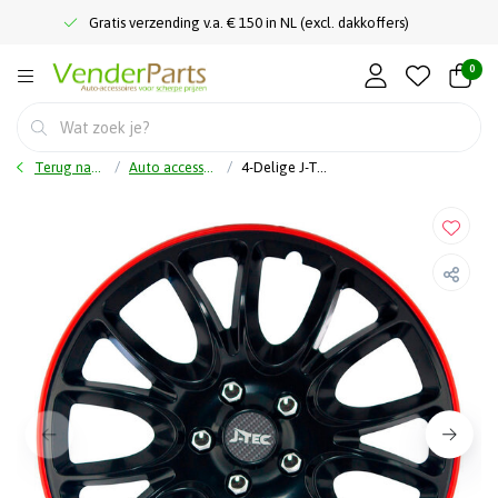
Gratis verzending v.a. € 150 in NL (excl. dakkoffers)
0
Terug naar home
Auto accessoires
4-Delige J-Tec Wieldoppenset Hero GTR 13-inch zwart/rode rand