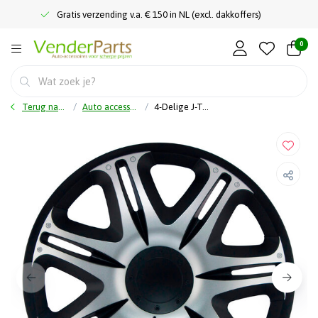
Gratis verzending v.a. € 150 in NL (excl. dakkoffers)
0
Terug naar home
Auto accessoires
4-Delige J-Tec Wieldoppenset Nascar 15-inch zilver/zwart