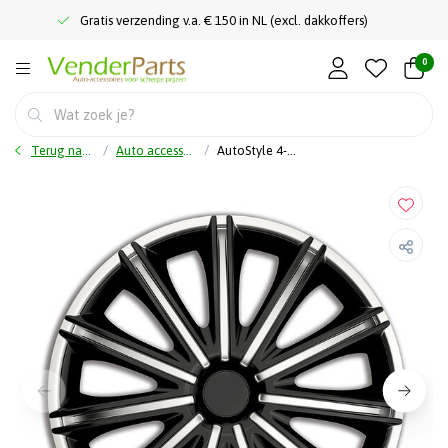
Gratis verzending v.a. € 150 in NL (excl. dakkoffers)
0
Terug naar home
Auto accessoires
AutoStyle 4-Delige Wieldoppenset Nero 18-inch zilver/zwart