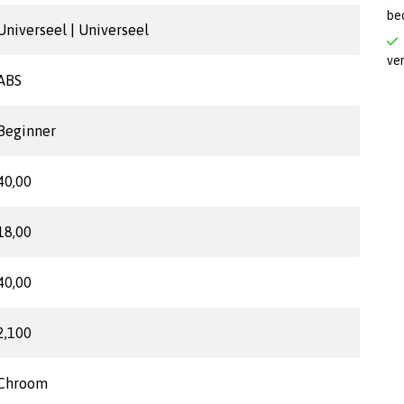
be
Universeel | Universeel
ve
ABS
Beginner
40,00
18,00
40,00
2,100
Chroom