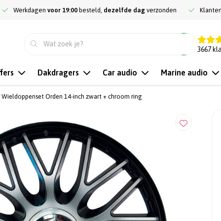
Werkdagen
voor 19:00
besteld,
dezelfde dag
verzonden
Klante
9.3
3667
kl
fers
Dakdragers
Car audio
Marine audio
c Wieldoppenset Orden 14-inch zwart + chroom ring