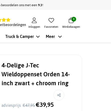
n beoordelen ons met een
9.3
!
0
antbeoordelingen
Inloggen
Favorieten
Winkelwagen
Truck & Camper
Meer
4-Delige J-Tec
Wieldoppenset Orden 14-
inch zwart + chroom ring
€39,95
adviesprijs
€47,95