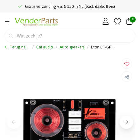
Gratis verzending v.a. € 150 in NL (excl. dakkoffers)
0
Terug naar home
Car audio
Auto speakers
Eton ET-GRAPHITX2 - GRAPHIT - 2-Weg - Crossover - Passieve aansluiting Eton Graphit 16 en Eton Graphit 28