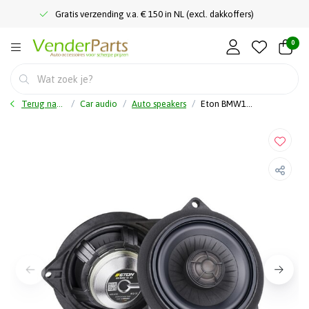
Gratis verzending v.a. € 150 in NL (excl. dakkoffers)
0
Terug naar home
Car audio
Auto speakers
Eton BMW10XT - 10cm - 2-Weg Coax BMW - Pasklare BMW Speakers - 20 Watt RMS