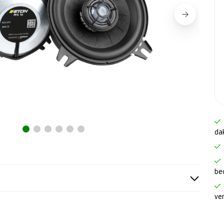
da
be
ve