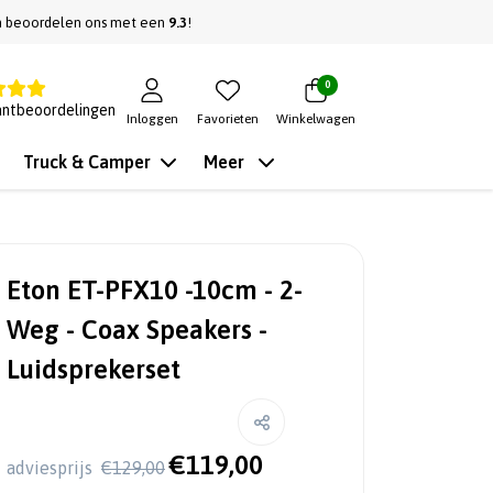
n beoordelen ons met een
9.3
!
0
antbeoordelingen
Inloggen
Favorieten
Winkelwagen
Truck & Camper
Meer
Eton ET-PFX10 -10cm - 2-
Weg - Coax Speakers -
Luidsprekerset
€119,00
adviesprijs
€129,00