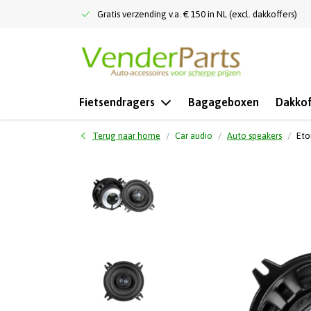
Gratis verzending v.a. € 150 in NL (excl. dakkoffers)
Fietsendragers
Bagageboxen
Dakkof
Terug naar home
Car audio
Auto speakers
Eto