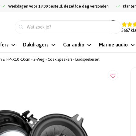
Werkdagen
voor 19:00
besteld,
dezelfde dag
verzonden
Klante
9.3
3667
kl
fers
Dakdragers
Car audio
Marine audio
n ET-PFX10 -10cm - 2-Weg - Coax Speakers - Luidsprekerset