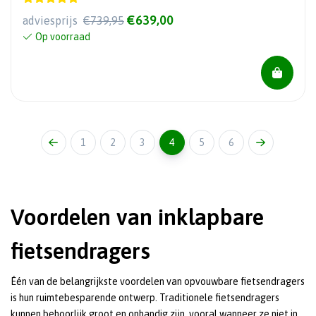
€639,00
adviesprijs
€739,95
Op voorraad
1
2
3
4
5
6
Voordelen van inklapbare
fietsendragers
Één van de belangrijkste voordelen van opvouwbare fietsendragers
is hun ruimtebesparende ontwerp. Traditionele fietsendragers
kunnen behoorlijk groot en onhandig zijn, vooral wanneer ze niet in