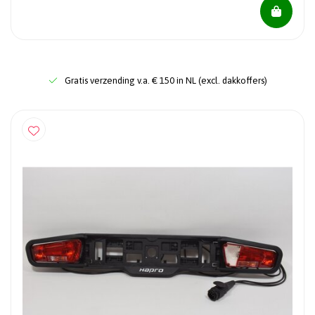
Gratis verzending v.a. € 150 in NL (excl. dakkoffers)