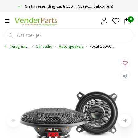
Gratis verzending v.a. € 150 in NL (excl. dakkoffers)
0
Terug naar home
Car audio
Auto speakers
Focal 100AC - Speakerset Coax - 10 cm - 40 Watt RMS