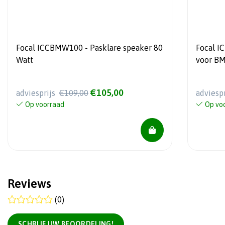
Focal ICCBMW100 - Pasklare speaker 80
Focal I
Watt
voor B
€105,00
adviesprijs
€109,00
adviesp
Op voorraad
Op vo
Reviews
(0)
SCHRIJF UW BEOORDELING!