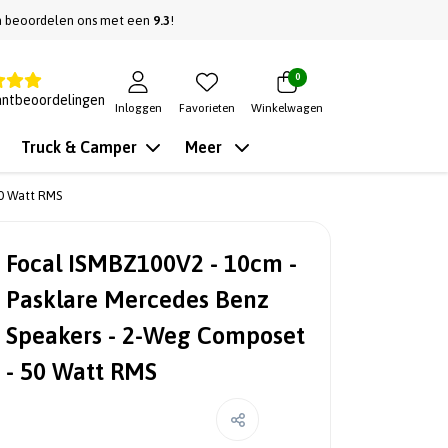
n beoordelen ons met een
9.3
!
0
antbeoordelingen
Inloggen
Favorieten
Winkelwagen
Truck & Camper
Meer
50 Watt RMS
Focal ISMBZ100V2 - 10cm -
Pasklare Mercedes Benz
Speakers - 2-Weg Composet
- 50 Watt RMS