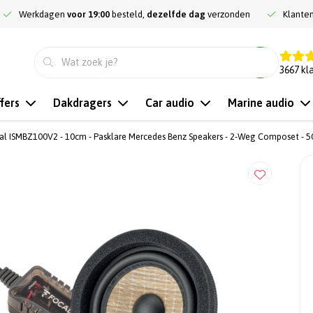
Werkdagen
voor 19:00
besteld,
dezelfde dag
verzonden
Klante
9.3
3667
kl
fers
Dakdragers
Car audio
Marine audio
al ISMBZ100V2 - 10cm - Pasklare Mercedes Benz Speakers - 2-Weg Composet - 