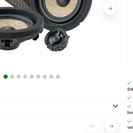
da
be
ve