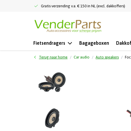
Gratis verzending v.a. € 150 in NL (excl. dakkoffers)
Fietsendragers
Bagageboxen
Dakkof
Terug naar home
Car audio
Auto speakers
Foc