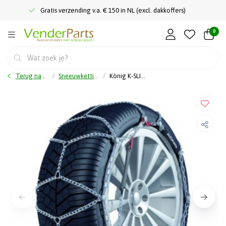
Gratis verzending v.a. € 150 in NL (excl. dakkoffers)
0
Terug naar home
Sneeuwkettingen
König K-SLIM 070 - Sneeuwkettingen - 7 mm dik - UITLOPEND ARTIKEL!!