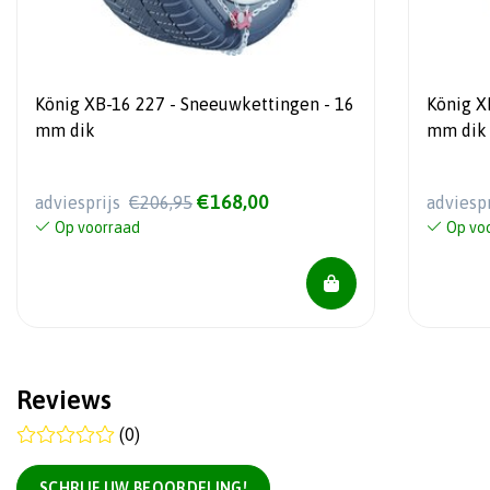
König XB-16 227 - Sneeuwkettingen - 16
König X
mm dik
mm dik
€168,00
adviesprijs
€206,95
adviesp
Op voorraad
Op vo
Reviews
(0)
SCHRIJF UW BEOORDELING!