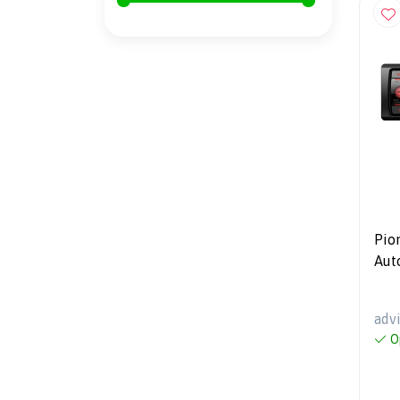
Pio
Aut
adv
O