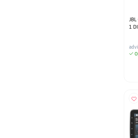
JBL 
1 D
adv
O