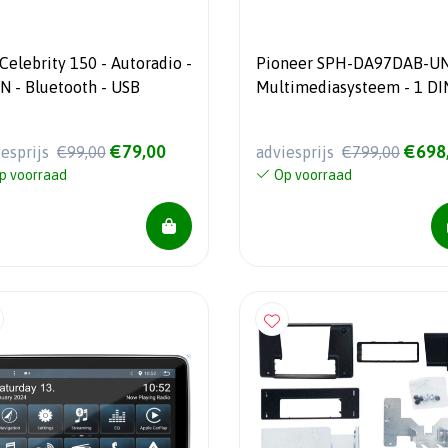
Celebrity 150 - Autoradio -
Pioneer SPH-DA97DAB-UN
IN - Bluetooth - USB
Multimediasysteem - 1 DI
9" Capacitief touchscreen
€79,00
€698
iesprijs
€99,00
adviesprijs
€799,00
p voorraad
Op voorraad