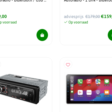
oradio - Bluetooth / USB /
Autoradio - 1 DIN - Blueto
 - 4x 50Watt
DAB+
,00
€159
adviesprijs
€179,00
p voorraad
Op voorraad