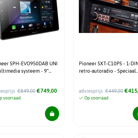
neer SPH-EVO950DAB UNI
Pioneer SXT-C10PS - 1-DIN
ultimedia systeem - 9"
retro-autoradio - Speciaal
chscreen - Apple Car Play
ontwikkeld voor klassieke
ndroid Auto
en oldtimers
€749,00
€415
iesprijs
€849,00
adviesprijs
€449,00
p voorraad
Op voorraad