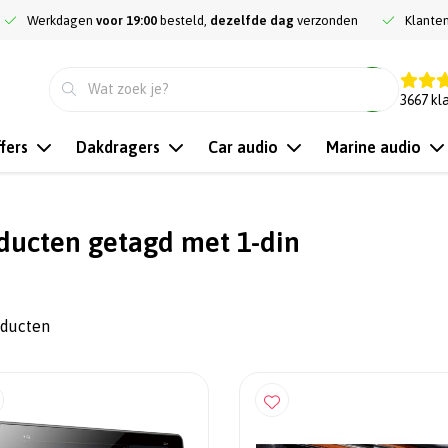
Werkdagen
voor 19:00
besteld,
dezelfde dag
verzonden
Klante
9.3
3667
kl
fers
Dakdragers
Car audio
Marine audio
ducten getagd met 1-din
oducten