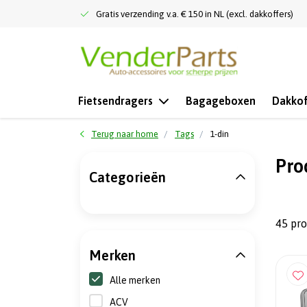
Gratis verzending v.a. € 150 in NL (excl. dakkoffers)
Fietsendragers
Bagageboxen
Dakkof
Terug naar home
Tags
1-din
Pro
Categorieën
45 pr
Merken
Alle merken
ACV