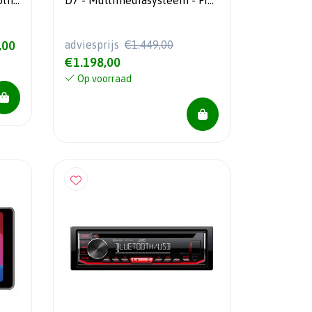
oth -
D7 - Multimediasysteem - Fiat
Ducato 7 Buscamper - 1 DIN -
10.1" HD Capacitief
,00
adviesprijs
€1.449,00
Touchscreen
€1.198,00
Op voorraad