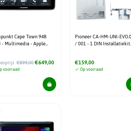
upunkt Cape Town 948
Pioneer CA-HM-UNI-EVO.
 - Multimedia - Apple
/ 001 - 1 DIN Installatiekit
Play / Androidauto - 1 DIN
voor SPH-EVO62DAB / SP
EVO64DAB - 6,8 inch Uniki
€649,00
€159,00
iesprijs
€899,00
p voorraad
Op voorraad