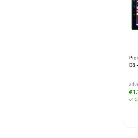
Pio
D8 
Duc
10.
adv
Tou
€1.
O