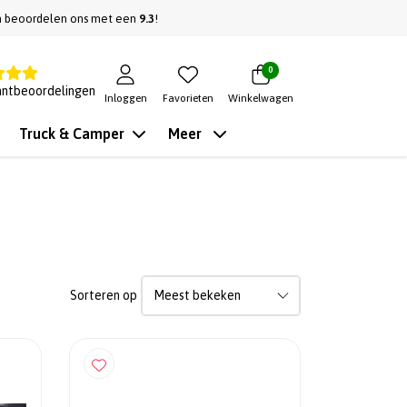
n beoordelen ons met een
9.3
!
0
antbeoordelingen
Inloggen
Favorieten
Winkelwagen
Truck & Camper
Meer
Sorteren op