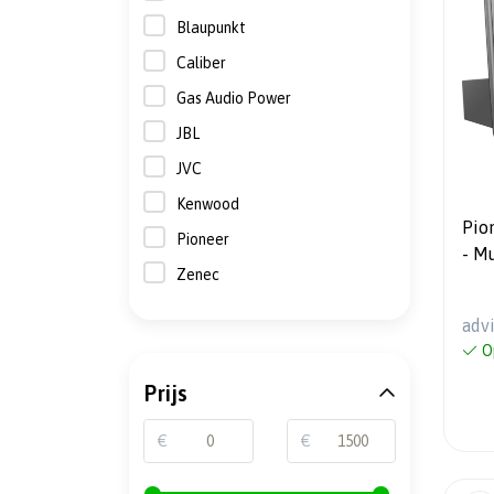
Blaupunkt
Caliber
Gas Audio Power
JBL
JVC
Kenwood
Pio
Pioneer
- M
Zenec
Tou
& A
adv
O
Prijs
€
€