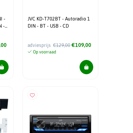
I -
JVC KD-T702BT - Autoradio 1
N -
DIN - BT - USB - CD
,00
€109,00
adviesprijs
€129,00
Op voorraad