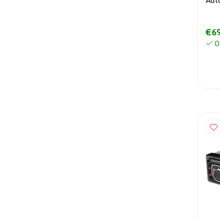
Aut
AUX
€69
O