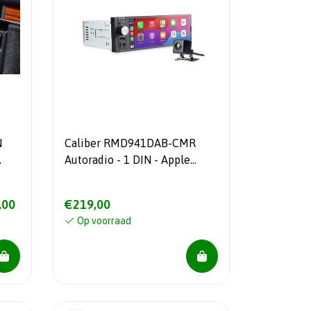
Caliber RMD941DAB-CMR
Autoradio - 1 DIN - Apple
rs
CarPlay mirroring DAB+
,00
€219,00
Op voorraad