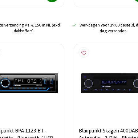
is verzending v.a. € 150 in NL (excl.
Werkdagen
voor 19:00
besteld,
dakkoffers)
dag
verzonden
upunkt BPA 1123 BT -
Blaupunkt Skagen 400DAB