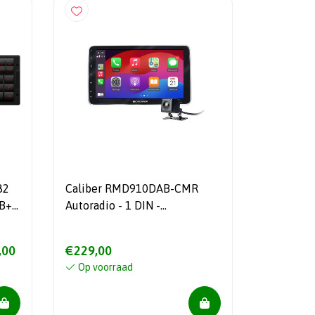
82
Caliber RMD910DAB-CMR
B+ -
Autoradio - 1 DIN -
Multimedia - Touchscreen
10.1
,00
€229,00
Op voorraad