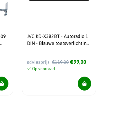
009
JVC KD-X382BT - Autoradio 1
DIN - Blauwe toetsverlichting
H-
- AUX - USB - BT - FM -
t
Mechless autoradio
€99,00
adviesprijs
€119,00
Op voorraad