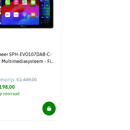
neer SPH-EVO107DAB-C-
- Multimediasysteem - Fiat
ato 8 Buscamper - 1 DIN -
1" HD Capacitief
iesprijs
€1.449,00
chscreen
198,00
p voorraad