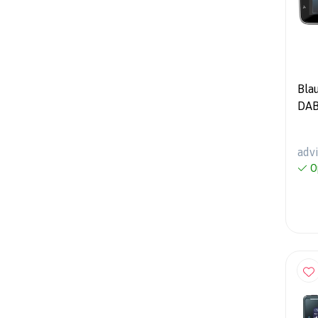
Bla
DAB
Car
adv
O