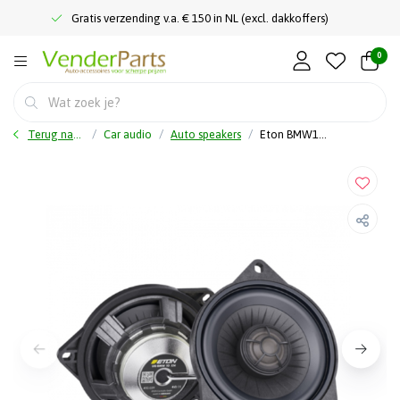
Gratis verzending v.a. € 150 in NL (excl. dakkoffers)
0
Terug naar home
Car audio
Auto speakers
Eton BMW10XN -10cm - 2-Weg - Coax BMW - Pasklare BMW Speakers - 20 Watt RMS