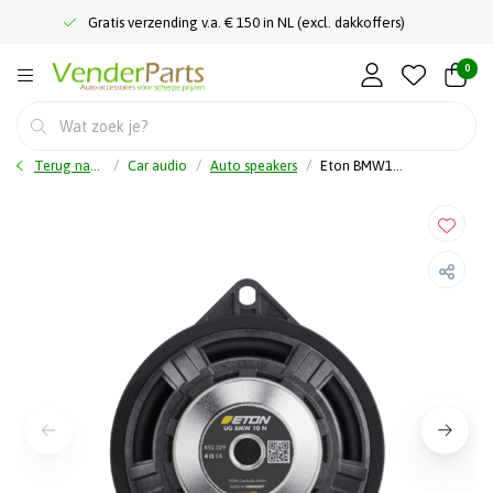
Gratis verzending v.a. € 150 in NL (excl. dakkoffers)
0
Terug naar home
Car audio
Auto speakers
Eton BMW10N - 10cm - 2-Weg Composet BMW - Pasklare BMW Speakers - 20 Watt RMS