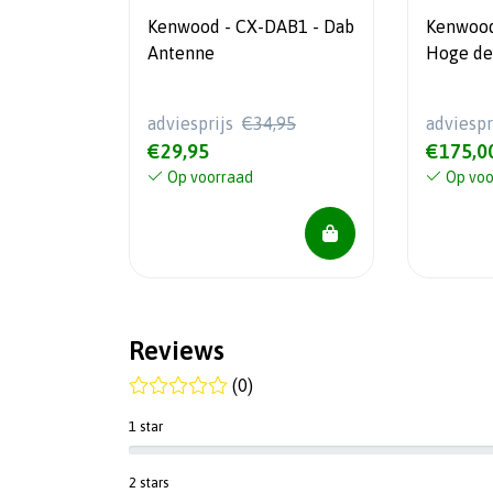
Kenwood - CX-DAB1 - Dab
Kenwoo
Antenne
Hoge def
voor-/ a
voor d
adviesprijs
€34,95
adviespr
€29,95
€175,0
Op voorraad
Op voo
Reviews
(0)
1 star
2 stars