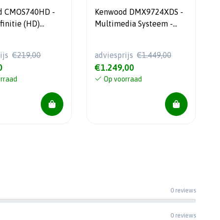
d CMOS740HD -
Kenwood DMX9724XDS -
initie (HD)
Multimedia Systeem -
chterrijcamera
10.1'' Scherm - Draadloos
e DMX9720XDS
Carplay & Android Auto -
ijs
€219,00
adviesprijs
€1.449,00
1DIN Chassis
0
€1.249,00
rraad
Op voorraad
0 reviews
0 reviews