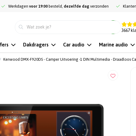
Werkdagen
voor 19:00
besteld,
dezelfde dag
verzonden
Klante
9.3
3667
kl
fers
Dakdragers
Car audio
Marine audio
Kenwood DMX-F920DS - Camper Uitvoering -1 DIN Multimedia - Draadloos Car