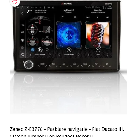
Zenec Z-E3776 - Pasklare navigatie - Fiat Ducato III,
Citroën Jumper II en Peugeot Boxer II