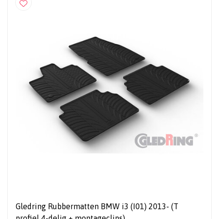
Gledring Rubbermatten BMW i3 (I01) 2013- (T
profiel 4-delig + montageclips)