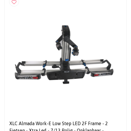
XLC Almada Work-E Low Step LED 2F Frame - 2
Fietsen - Xtra Led - 7/13 Polig - Opklapbaar -