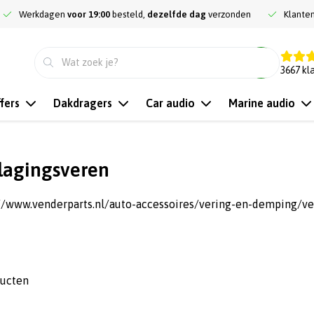
Werkdagen
voor 19:00
besteld,
dezelfde dag
verzonden
Klante
9.3
3667
kl
fers
Dakdragers
Car audio
Marine audio
lagingsveren
://www.venderparts.nl/auto-accessoires/vering-en-demping/ve
ducten