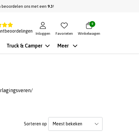
n beoordelen ons met een
9.3
!
0
antbeoordelingen
Inloggen
Favorieten
Winkelwagen
Truck & Camper
Meer
rlagingsveren/
Sorteren op