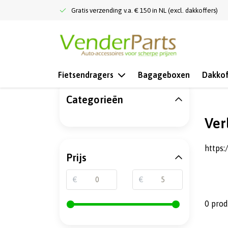
Gratis verzending v.a. € 150 in NL (excl. dakkoffers)
Fietsendragers
Bagageboxen
Dakkof
Categorieën
Terug naar home
Verlagingsveren
Ver
https
Prijs
€
€
0 pro