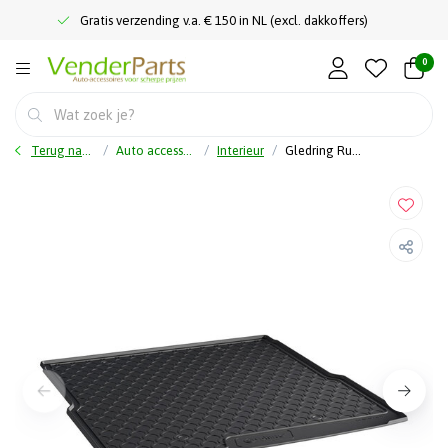
Gratis verzending v.a. € 150 in NL (excl. dakkoffers)
0
Terug naar home
Auto accessoires
Interieur
Gledring Rubbasol (Rubber) Kofferbakmat Skoda SuperB IV (NZ5) Kombi 2024- (hoge variable laadvloer)