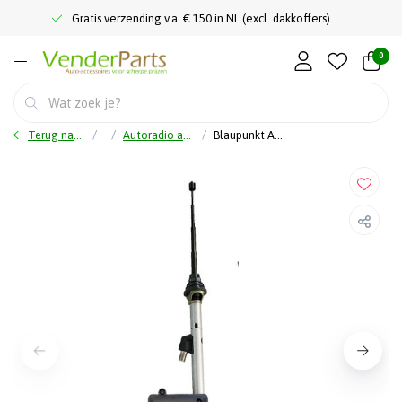
Gratis verzending v.a. € 150 in NL (excl. dakkoffers)
0
Terug naar home
Autoradio accessoires
Blaupunkt Autojet 25 - Elec.antenne met verchroomde staaf