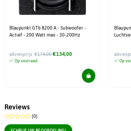
Blaupunkt GTb 8200 A - Subwoofer -
Blaupunk
Actief - 200 Watt max - 30-200Hz
Luchtve
€134,00
adviesprijs
€174,00
adviesp
Op voorraad
Op vo
Reviews
(0)
SCHRIJF UW BEOORDELING!