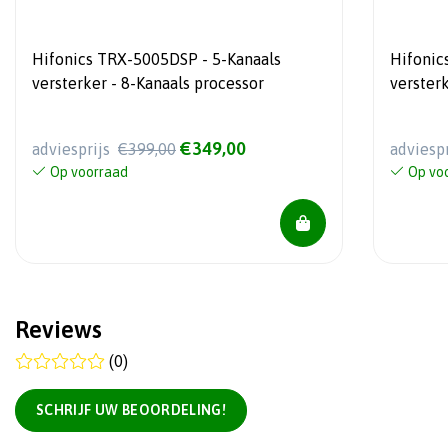
Hifonics TRX-5005DSP - 5-Kanaals
Hifonics TRX-4004DSP - 4-Kan
versterker - 8-Kanaals processor
€349,00
adviesprijs
€399,00
adviesp
Op voorraad
Op vo
Reviews
(0)
SCHRIJF UW BEOORDELING!