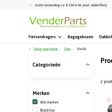
Gratis verzending v.a. € 150 in NL (excl. dakkoffers)
Fietsendragers
Bagageboxen
Dakkof
Terug naar home
Tags
256GB
Pro
Categorieën
2 pro
Merken
Alle merken
BlackVue