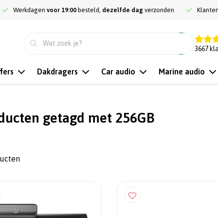
Werkdagen
voor 19:00
besteld,
dezelfde dag
verzonden
Klante
9.3
3667
kl
fers
Dakdragers
Car audio
Marine audio
ducten getagd met 256GB
ducten