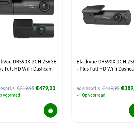
ckVue DR590X-2CH 256GB
BlackVue DR590X-1CH 25
lus Full HD WiFi Dashcam
- Plus Full HD WiFi Dashc
€479,00
€389
iesprijs
€519,95
adviesprijs
€419,95
p voorraad
Op voorraad