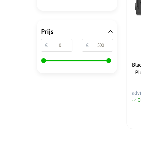
Prijs
€
€
Bla
- P
adv
O