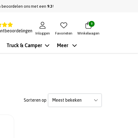
n beoordelen ons met een
9.3
!
0
antbeoordelingen
Inloggen
Favorieten
Winkelwagen
Truck & Camper
Meer
Sorteren op