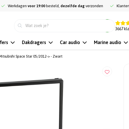
Werkdagen
voor 19:00
besteld,
dezelfde dag
verzonden
Klante
9.3
3667
kl
fers
Dakdragers
Car audio
Marine audio
itsubishi Space Star 05/2012-> - Zwart