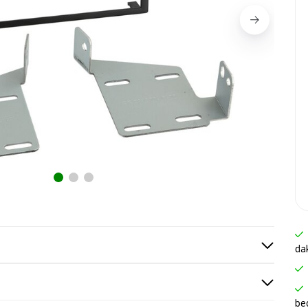
da
be