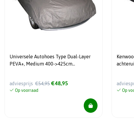
Universele Autohoes Type Dual-Layer
Kenwoo
PEVA+, Medium 400->425cm
achteru
432x165x117CM
€48,95
adviesprijs
€54,95
adviesp
Op voorraad
Op vo