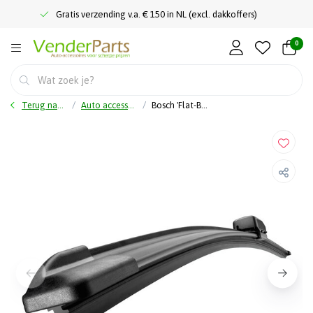
Gratis verzending v.a. € 150 in NL (excl. dakkoffers)
0
Terug naar home
Auto accessoires
Bosch 'Flat-Blade' Ruitenwisblad Endurance E48/475mm-1 stuk - Bosch Ruitenwisserblad