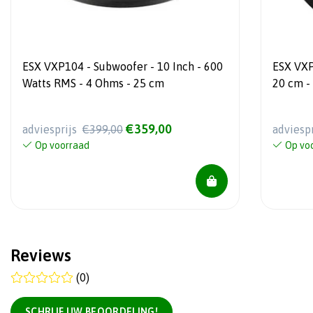
ESX VXP104 - Subwoofer - 10 Inch - 600
ESX VXP
Watts RMS - 4 Ohms - 25 cm
20 cm -
€359,00
adviesprijs
€399,00
adviesp
Op voorraad
Op vo
Reviews
(0)
SCHRIJF UW BEOORDELING!