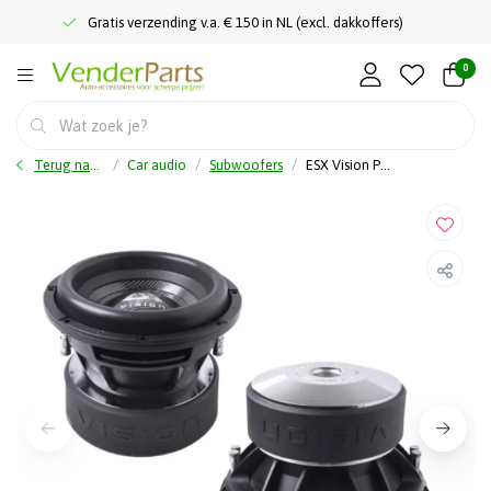
Gratis verzending v.a. € 150 in NL (excl. dakkoffers)
0
Terug naar home
Car audio
Subwoofers
ESX Vision Pro VX12PRO - Subwoofer - 12" - 3000 Watt RMS