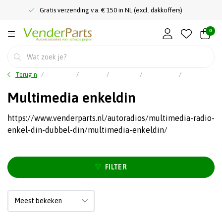
Gratis verzending v.a. € 150 in NL (excl. dakkoffers)
0
Terug naar home
Hoofdmenu
Car audio
Autoradio's
Multimedia autoradio
Multimedia enkeldin
Multimedia enkeldin
https://www.venderparts.nl/autoradios/multimedia-radio-
enkel-din-dubbel-din/multimedia-enkeldin/
FILTER