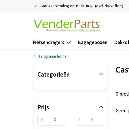
Gratis verzending v.a. € 150 in NL (excl. dakkoffers)
Fietsendragers
Bagageboxen
Dakkof
Terug naar home
Cas
Categorieën
0 pro
Prijs
Geen 
€
€