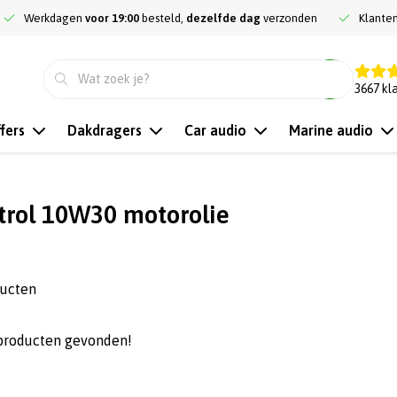
Werkdagen
voor 19:00
besteld,
dezelfde dag
verzonden
Klante
9.3
3667
kl
fers
Dakdragers
Car audio
Marine audio
trol 10W30 motorolie
ducten
producten gevonden!