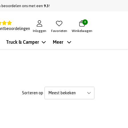
n beoordelen ons met een
9.3
!
0
antbeoordelingen
Inloggen
Favorieten
Winkelwagen
Truck & Camper
Meer
Sorteren op