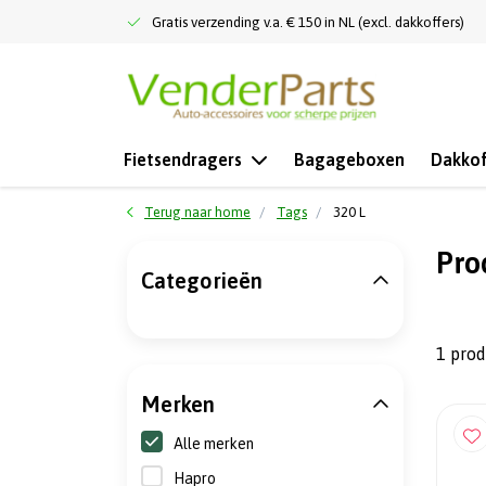
Gratis verzending v.a. € 150 in NL (excl. dakkoffers)
Fietsendragers
Bagageboxen
Dakkof
Terug naar home
Tags
320 L
Pro
Categorieën
1 pro
Merken
Alle merken
Hapro