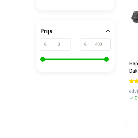
Prijs
€
€
Hapr
Dakkoffe
gar
adv
O