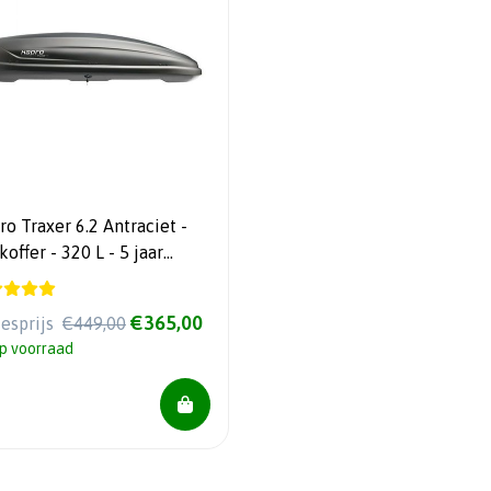
o Traxer 6.2 Antraciet -
r - 320 L - 5 jaar
antie
€365,00
iesprijs
€449,00
p voorraad