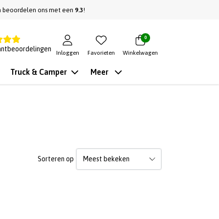
n beoordelen ons met een
9.3
!
0
antbeoordelingen
Inloggen
Favorieten
Winkelwagen
Truck & Camper
Meer
Sorteren op