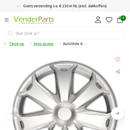
Gratis verzending v.a. € 150 in NL (excl. dakkoffers)
0
Terug naar home
Auto accessoires
AutoStyle 4-Delige Wieldoppenset Mega 14-inch zilver