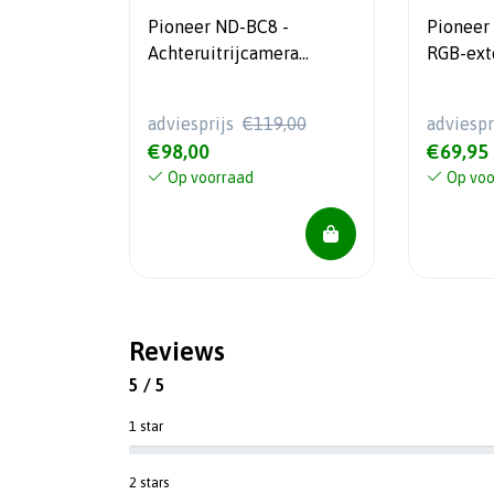
Pioneer ND-BC8 -
Pioneer
Achteruitrijcamera
RGB-ext
universeel - Hoge
resolutie
adviesprijs
€119,00
adviespr
€98,00
€69,95
Op voorraad
Op voo
Reviews
5 / 5
1 star
2 stars