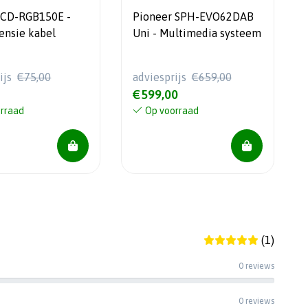
 CD-RGB150E -
Pioneer SPH-EVO62DAB
ensie kabel
Uni - Multimedia systeem
ijs
€75,00
adviesprijs
€659,00
€599,00
rraad
Op voorraad
(1)
0 reviews
0 reviews