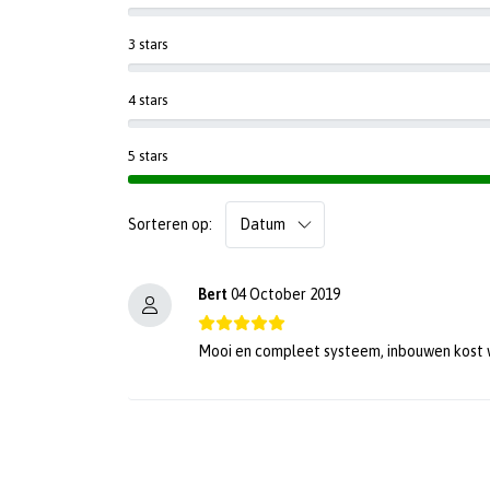
3 stars
4 stars
5 stars
Sorteren op:
Bert
04 October 2019
Mooi en compleet systeem, inbouwen kost w