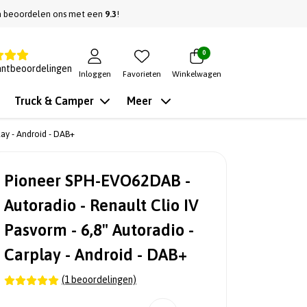
n beoordelen ons met een
9.3
!
0
antbeoordelingen
Inloggen
Favorieten
Winkelwagen
Truck & Camper
Meer
ay - Android - DAB+
Pioneer SPH-EVO62DAB -
Autoradio - Renault Clio IV
Pasvorm - 6,8" Autoradio -
Carplay - Android - DAB+
(1 beoordelingen)