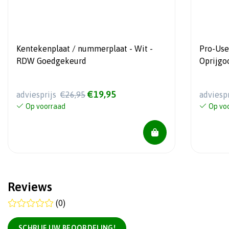
Kentekenplaat / nummerplaat - Wit -
Pro-User Dia
RDW Goedgekeurd
€19,95
adviesprijs
€26,95
adviesp
Op voorraad
Op vo
Reviews
(0)
SCHRIJF UW BEOORDELING!