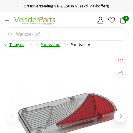
Gratis verzending v.a. € 150 in NL (excl. dakkoffers)
0
Terug naar home
Pro-User onderdelen
Pro-User - Achterlicht AJ.BA wave 5 functie lens rechts