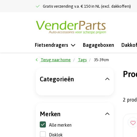
Gratis verzending v.a. € 150 in NL (excl. dakkoffers)
Fietsendragers
Bagageboxen
Dakkof
Terug naar home
Tags
35-39cm
Pro
Categorieën
2 pro
Merken
Alle merken
Disklok