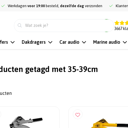
Werkdagen
voor 19:00
besteld,
dezelfde dag
verzonden
Klante
9.3
3667
kl
fers
Dakdragers
Car audio
Marine audio
ducten getagd met 35-39cm
ducten