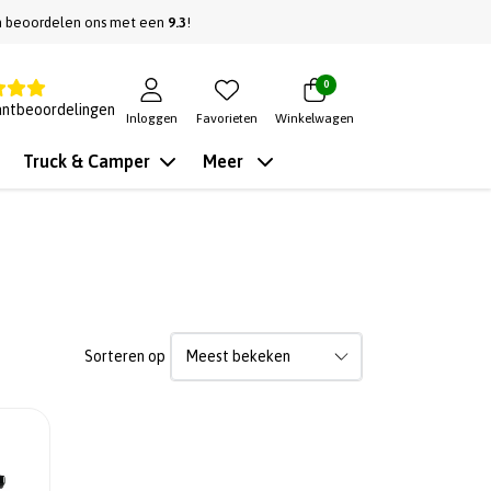
n beoordelen ons met een
9.3
!
0
antbeoordelingen
Inloggen
Favorieten
Winkelwagen
Truck & Camper
Meer
Sorteren op