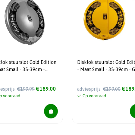
lok stuurslot Gold Edition
Disklok stuurslot Gold Edi
aat Small - 35-39cm -
- Maat Small - 35-39cm - 
ver - SCM-klasse MP-03
- SCM-klasse MP-03
€189,00
€189
iesprijs
€199,99
adviesprijs
€199,00
p voorraad
Op voorraad