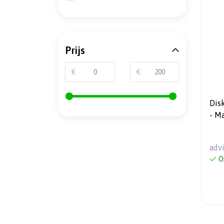
Prijs
€
€
Disk
- M
Zil
adv
O