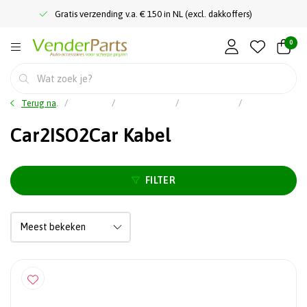
Gratis verzending v.a. € 150 in NL (excl. dakkoffers)
0
Terug naar home
Car audio
Inbouwproducten
Aansluitkabels - Interfaces
Car2ISO2Car Kabel
Car2ISO2Car Kabel
FILTER