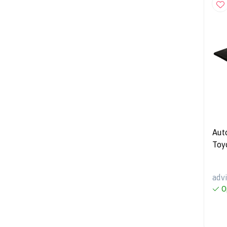
Aut
Toy
adv
O