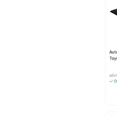
Aut
Toy
adv
O