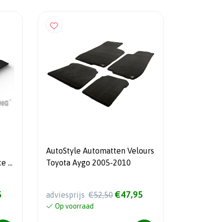
AutoStyle Automatten Velours
ce /
Toyota Aygo 2005-2010
5
€47,95
adviesprijs
€52,50
Op voorraad
l 5-
s)