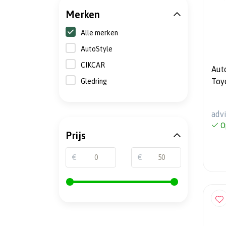
Merken
Alle merken
AutoStyle
CIKCAR
Aut
Toy
Gledring
adv
O
Prijs
€
€