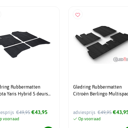
dring Rubbermatten
Gledring Rubbermatten
ota Yaris Hybrid 5 deurs
Citroën Berlingo Multispa
2-2017 & 2017-2020 (T
Opel Combo Tour (MPV) /
iel 4-delig +
Peugeot Rifter / Toyota
€43,95
€43,9
iesprijs
€49,95
adviesprijs
€49,95
tageclips)
Proace City 9/2019-
p voorraad
Op voorraad
(Variabele stoelen) (T Profi
delig + ovale montageclip