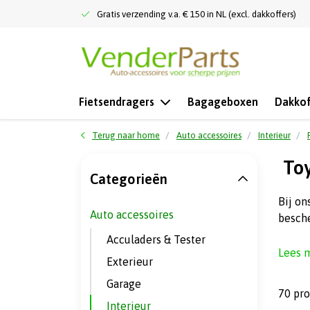
Gratis verzending v.a. € 150 in NL (excl. dakkoffers)
Fietsendragers
Bagageboxen
Dakkof
Terug naar home
Auto accessoires
Interieur
Toy
Categorieën
Bij on
Auto accessoires
besch
Acculaders & Tester
Lees 
Exterieur
Garage
70 pr
Interieur