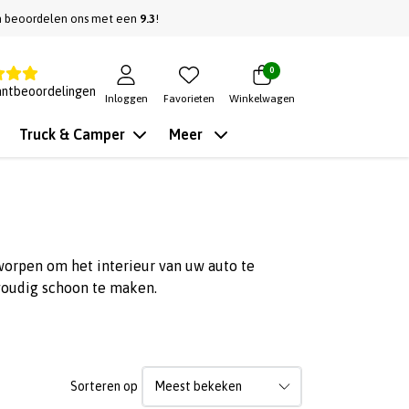
n beoordelen ons met een
9.3
!
0
antbeoordelingen
Inloggen
Favorieten
Winkelwagen
Truck & Camper
Meer
worpen om het interieur van uw auto te
oudig schoon te maken.
Sorteren op