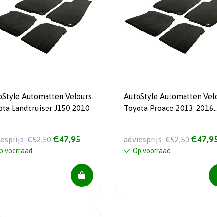
oStyle Automatten Velours
AutoStyle Automatten Vel
ota Landcruiser J150 2010-
Toyota Proace 2013-2016
(alleen voormat)
€47,95
€47,9
iesprijs
€52,50
adviesprijs
€52,50
p voorraad
Op voorraad