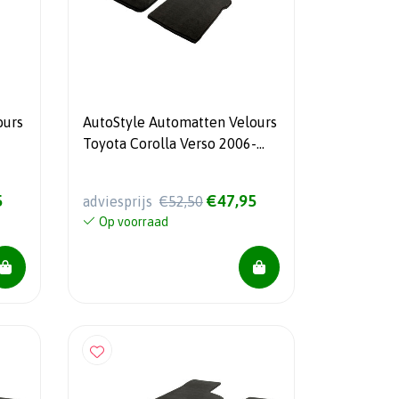
ours
AutoStyle Automatten Velours
Toyota Corolla Verso 2006-
2009 (5-Personen)
5
€47,95
adviesprijs
€52,50
Op voorraad