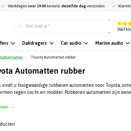
Werkdagen
voor 19:00
besteld,
dezelfde dag
verzonden
Klante
9.3
3667
kl
fers
Dakdragers
Car audio
Marine audio
Rubbermatten
Toyota Automatten rubber
ota Automatten rubber
s vindt u hoogwaardige rubberen automatten voor Toyota, ont
ermen tegen vocht en modder. Rubberen automatten zijn eenv
meer
oducten