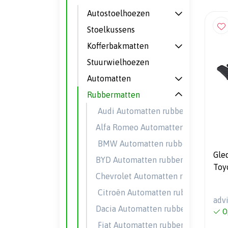
Autostoelhoezen
Stoelkussens
Kofferbakmatten
Stuurwielhoezen
Automatten
Rubbermatten
Audi Automatten rubber
Alfa Romeo Automatten rubber
BMW Automatten rubber
Gle
BYD Automatten rubber
Toy
Chevrolet Automatten rubber
201
prof
Citroën Automatten rubber
adv
mon
Dacia Automatten rubber
O
Fiat Automatten rubber