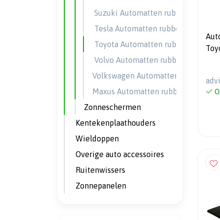
Suzuki Automatten rubber
Tesla Automatten rubber
Aut
Toyota Automatten rubber
Toy
Volvo Automatten rubber
Volkswagen Automatten rubber
adv
Maxus Automatten rubber
O
Zonneschermen
Kentekenplaathouders
Wieldoppen
Overige auto accessoires
Ruitenwissers
Zonnepanelen