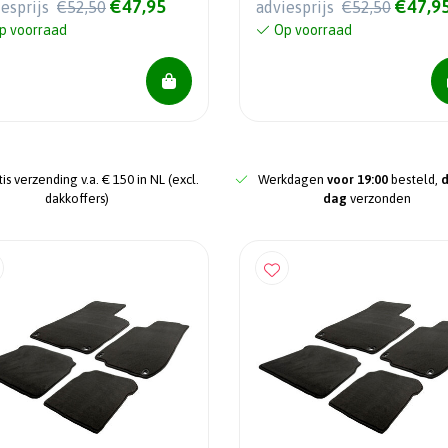
€47,95
€47,9
iesprijs
€52,50
adviesprijs
€52,50
p voorraad
Op voorraad
is verzending v.a. € 150 in NL (excl.
Werkdagen
voor 19:00
besteld,
dakkoffers)
dag
verzonden