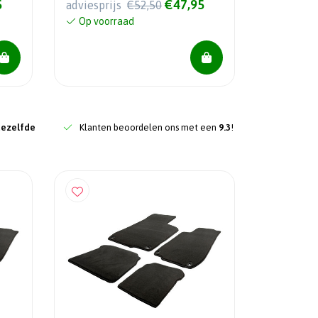
5
€47,95
adviesprijs
€52,50
Op voorraad
dezelfde
Klanten beoordelen ons met een
9.3
!