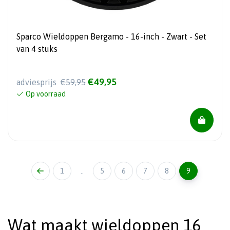
Sparco Wieldoppen Bergamo - 16-inch - Zwart - Set
van 4 stuks
€49,95
adviesprijs
€59,95
Op voorraad
1
..
5
6
7
8
9
Wat maakt wieldoppen 16